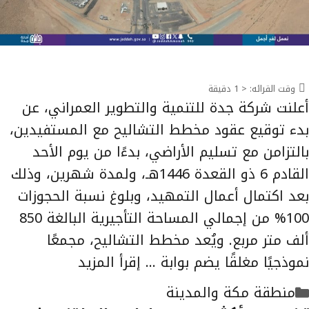
وقت القرائه:
< 1
دقيقة
أعلنت شركة جدة للتنمية والتطوير العمراني، عن
بدء توقيع عقود مخطط التشاليح مع المستفيدين،
بالتزامن مع تسليم الأراضي، بدءًا من يوم الأحد
القادم 6 ذو القعدة 1446هـ، ولمدة شهرين، وذلك
بعد اكتمال أعمال التمهيد، وبلوغ نسبة الحجوزات
100% من إجمالي المساحة التأجيرية البالغة 850
ألف متر مربع. ويُعد مخطط التشاليح، مجمعًا
نموذجيًا مغلقًا يضم بوابة …
إقرأ المزيد
التصنيفات
منطقة مكة والمدينة