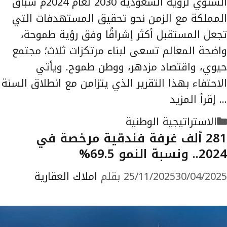
السنوي لرؤية السعودية 2030 لعام 2024م سباق
المملكة مع الزمن نحو تحقيق المستهدفات التي
تجعل المستقبل أكثر إشراقًا وفق رؤية طموحة،
واضحة المعالم تسعى لبناء مرتكزات ثلاث؛ مجتمع
حيوي، واقتصاد مزدهر، ووطن طموح. ويأتي
الاحتفاء بهذا التقرير الذي يتزامن مع انطلاق السنة
…
إقرأ المزيد
التصنيفات
الاستراتيجية الوطنية
281 ألف غرفة فندقية مرخصة في
2024.. ونسبة النمو 69.5%
30/04/2025
25/11/2025
بقلم
املاك العقارية