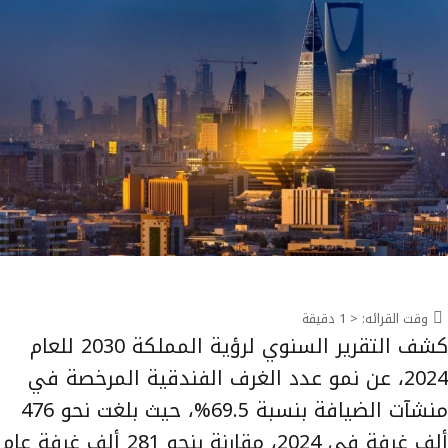
وقت القرائه:
< 1
دقيقة
كشف التقرير السنوي لرؤية المملكة 2030 للعام
2024، عن نمو عدد الغرف الفندقية المرخصة في
منشآت الضيافة بنسبة 69.5%، حيث بلغت نحو 476
ألف غرفة في 2024، مقارنة بنحو 281 ألف غرفة عام