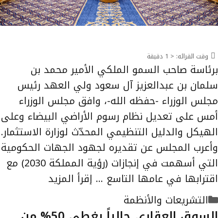
وقت القرائه:
< 1
دقيقة
برئاسة صاحب السمو الملكي الأمير محمد بن
سلمان بن عبدالعزيز آل سعود ولي العهد رئيس
مجلس الوزراء -حفظه الله-، وافق مجلس الوزراء
أمس على تعديل نظام رسوم الأراضي البيضاء وعلى
الهيكل والدليل التنظيمي المحدّث لوزارة الاستثمار.
وأعرب المجلس عن تقديره لجهود الجهات الحكومية
التي أسهمت في إنجازات (رؤية المملكة 2030) مع
اقترابها في عامها التاسع …
إقرأ المزيد
التصنيفات
التشريعات والأنظمة
السوق العقاري حالياً يغطي 50% من