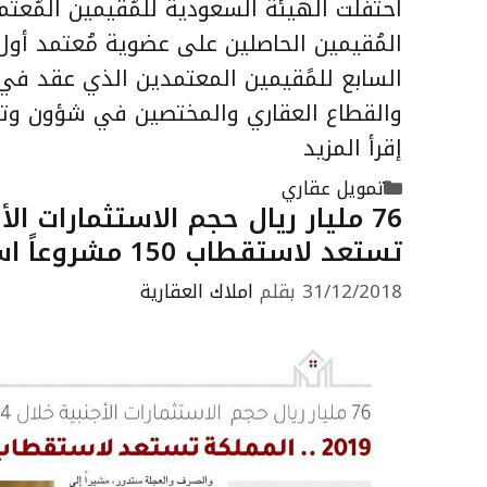
احتفلت الهيئة السعودية للمُقيمين المُعتمد
السابع للمًقيمين المعتمدين الذي عقد في 
والقطاع العقاري والمختصين في شؤون وتثمي
إقرأ المزيد
التصنيفات
تمويل عقاري
تستعد لاستقطاب 150 مشروعاً استثمارياً بقيمة 67 مليار دولار
31/12/2018
بقلم
املاك العقارية