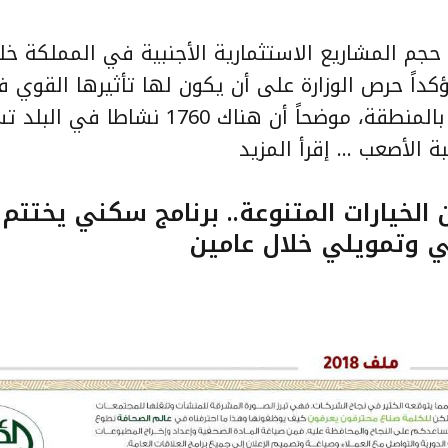
حجم المشاريع الاستثمارية الأجنبية في المملكة خل
اضية بلغ 76 مليار ريال, مؤكداً حرص الوزارة على أن يكون لها تأثيرها الق
الإلكترونية وأن تتحول المملكة لمنصة لها بالمنطقة، موضحاً أن هناك 1760 نش
إقرأ المزيد