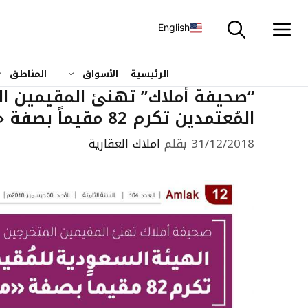
نتقل
لى
English
لمحتوى
الرئيسية
الأسواق
المناطق
“صحيفة أملاك” تهنئ المقيمين الم
المُعتمدين تكرم 82 مقيماً بصفة «معتمد أول»
31/12/2018
بقلم
املاك العقارية