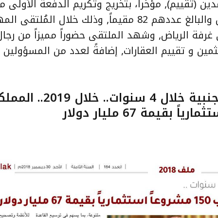
ين (تقييم), مؤخراً، بتخريج وتكريم الدفعة الأولى م
المُقيمين الحاصلين على عضوية مُعتمد أول والبالغ عددهم 82 مقيماً, وذلك خلال المُلت
غرفة الرياض, وشهد الملتقى حضوراً مميزاً من رجال
ن و تقييم العقارات, إضافةً لعدد من المسؤولين ب
76 مليار ريال حجم الاستثمارات الأجنبية خلال 4 سنوات.. خلال 9