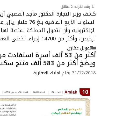
وقت القرائه:
2
دقائق
كشف وزير التجارة الدكتور ماجد القصبي أن 
السنوات الأربع الم
ترخيص، وأكثر من 14700 إجراء. تخطى العقبة الأصعب …
التصنيفات
تمويل عقاري
ويضخ أكثر من 583 ألف منتج سكني وتمويلي خلال عامين
31/12/2018
بقلم
املاك العقارية