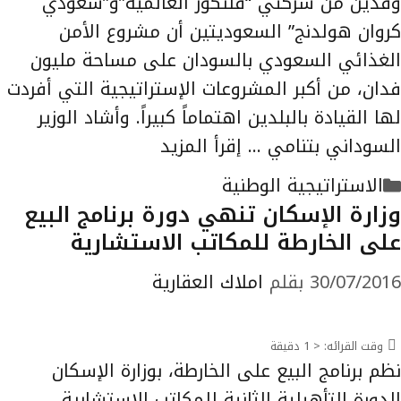
وفدين من شركتي “قلنكور العالمية”و”سعودي
كروان هولدنج” السعوديتين أن مشروع الأمن
الغذائي السعودي بالسودان على مساحة مليون
فدان، من أكبر المشروعات الإستراتيجية التي أفردت
لها القيادة بالبلدين اهتماماً كبيراً. وأشاد الوزير
السوداني بتنامي …
إقرأ المزيد
التصنيفات
الاستراتيجية الوطنية
وزارة الإسكان تنهي دورة برنامج البيع
على الخارطة للمكاتب الاستشارية
30/07/2016
بقلم
املاك العقارية
وقت القرائه:
< 1
دقيقة
نظم برنامج البيع على الخارطة، بوزارة الإسكان
الدورة التأهيلية الثانية للمكاتب الاستشارية