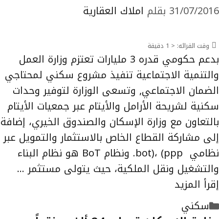
31/07/2016
بقلم
املاك العقارية
وقت القرائه:
< 1
دقيقة
بدعم حكومي قدره 3 مليارات تعتزم وزارة العمل
والتنمية الاجتماعية تنفيذ مشروع سكني لمحتاجي
الضمان الاجتماعي, وتسعى الوزارة لتوفير وحدات
سكنية لشريحة الأرامل والأيتام عبر جمعيات الأيتام
بالتعاون مع وزارة الإسكان والصندوق الخيري، إضافة
إلى مشاركة القطاع الخاص بالاستثمار والتمويل عبر
نظامي bot)، (ppp. ونظام BoT هو نظام البناء
والتشغيل ونقل الملكية، حيث يتولى مستثمر …
إقرأ المزيد
التصنيفات
سكني