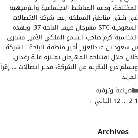
المختلفة، ودعم المناشط الاجتماعية والترفيهية
في شتى مناطق المملكة رعت شركة الاتصالات
السعودية STC مهرجان صيف الباحة 37, وبهذه
المناسبة كرم صاحب السمو الملكي الأمير مشاري
بن سعود بن عبدالعزيز أمير منطقة الباحة الشركة
خلال خلال افتتاحه المهرجان بمتنزه غابة رغدان،
وتسلم درع التكريم عن الشركة، مدير اتصالات …
إقرأ
المزيد
التصنيفات
ضيافة وترفيه
لصفحة
الصفحة
الصفحة
1
2
...
12
التالي
→
Archives