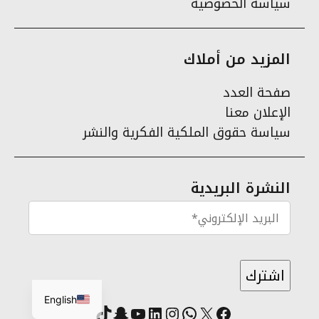
سياسة الخصوصية
المزيد من أملاك
صفحة العدد
الإعلان معنا
سياسة حقوق الملكية الفكرية والنشر
النشرة البريدية
English
X
فيسبوك
لينكد إن
واتساب
انستقرام
سناب شات
يوتيوب
تيك توك