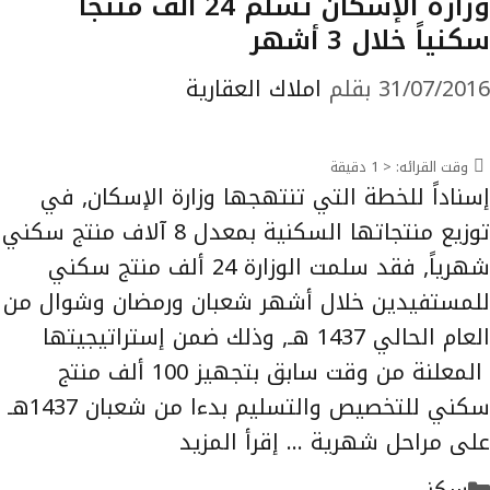
وزارة الإسكان تسلم 24 ألف منتجاً
سكنياً خلال 3 أشهر
31/07/2016
بقلم
املاك العقارية
وقت القرائه:
< 1
دقيقة
إسناداً للخطة التي تنتهجها وزارة الإسكان, في
توزيع منتجاتها السكنية بمعدل 8 آلاف منتج سكني
شهرياً, فقد سلمت الوزارة 24 ألف منتج سكني
للمستفيدين خلال أشهر شعبان ورمضان وشوال من
العام الحالي 1437 هـ, وذلك ضمن إستراتيجيتها
المعلنة من وقت سابق بتجهيز 100 ألف منتج
سكني للتخصيص والتسليم بدءا من شعبان 1437هـ
على مراحل شهرية …
إقرأ المزيد
التصنيفات