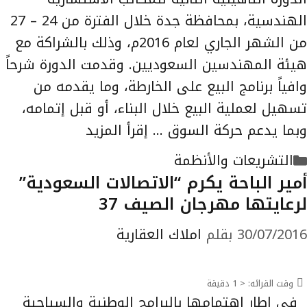
الهندسية، بمحافظة جدة خلال الفترة من 24 – 27
من الشهر الجاري لعام 2016م، وذلك بالشراكة مع
هيئة المهندسين السعوديين. وقدمت الدورة شرحاً
وافياً برنامج البيع على الخارطة، وما يقدمه من
تسهيل لعملية البيع خلال البناء، أو قبل إتمامه،
وبما يدعم حركة السوق …
إقرأ المزيد
التصنيفات
التشريعات والأنظمة
أمير الباحة يكرم “الاتصالات السعودية”
لرعايتها مهرجان الصيف 37
30/07/2016
بقلم
املاك العقارية
وقت القرائه:
< 1
دقيقة
في إطار اهتمامها بالبرامج الوطنية والسياحية