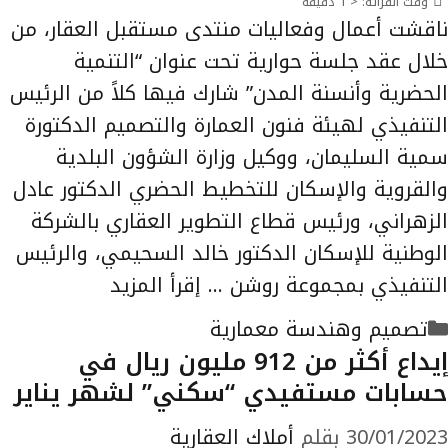
وقت القرائه:
< 1
دقيقة
ناقشت أعمال وفعاليات منتدى مستقبل العقار، من
خلال عقد جلسة حوارية تحت عنوان “التنمية
الحضرية وأنسنة المدن” شارك فيها كلاً من الرئيس
التنفيذي لهيئة فنون العمارة والتصميم الدكتورة
سمية السليمان، ووكيل وزارة الشؤون البلدية
والقروية والإسكان للتخطيط الحضري الدكتور عادل
الزهراني، ورئيس قطاع التطوير العقاري بالشركة
الوطنية للإسكان الدكتور خالد السحيمي، والرئيس
التنفيذي بمجموعة روشن …
إقرأ المزيد
التصنيفات
تصميم وهندسة معمارية
إيداع أكثر من 912 مليون ريال في
حسابات مستفيدي “سكني” لشهر يناير
30/01/2023
بقلم
أملاك العقارية