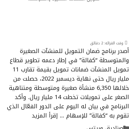
وقت القرائه:
2
دقائق
أصدر برنامج ضمان التمويل للمنشآت الصغيرة
والمتوسطة “كفالة” في إطار دعمه تطوير قطاع
تمويل المنشآت ضمانات تمويل بقيمة تقارب 11
مليار ريال حتى نهاية ديسمبر 2022، حصلت من
خلالها 6,350 منشأة صغيرة ومتوسطة ومتناهية
الصغر على تمويلات تخطت 14 مليار ريال. وأكد
البرنامج في بيان له اليوم على الدور الفعّال الذي
تقوم به “كفالة” للإسهام …
إقرأ المزيد
التصنيفات
صناديق وريتس