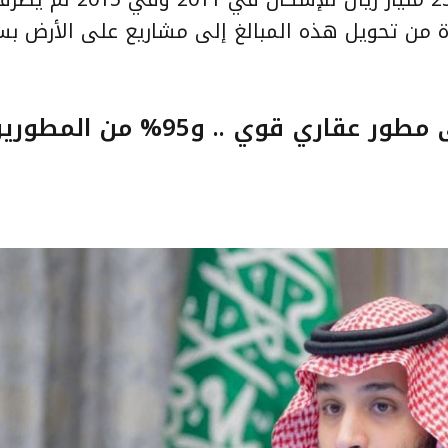
رة من تحويل هذه المبالغ إلى مشاريع على الأرض ب
ولي العهد: المملكة في حاجة إلى مطور عقاري قوي .. و95% من الم