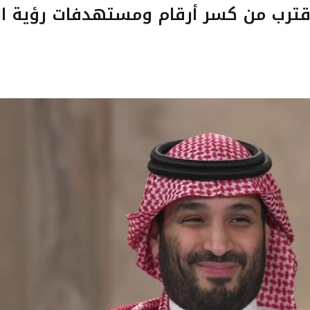
قترب من كسر أرقام ومستهدفات رؤية ا