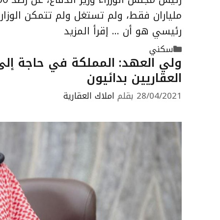
ملياران فقط، ولم تستغل ولم تتمكن الوزا
رئيسي هو أن …
إقرأ المزيد
التصنيفات
سكني
العقاريين بدائيون
28/04/2021
بقلم
املاك العقارية