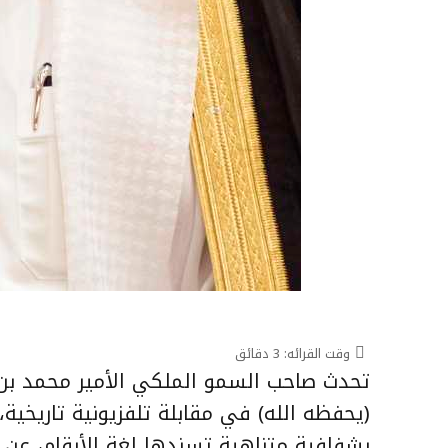
وقت القرائه:
3
دقائق
تحدث صاحب السمو الملكي الأمير محمد بن 
(يحفظه الله) في مقابلة تلفزيونية تاريخية،
بشفافية متناهية تسندها لغة الأرقام، عن 