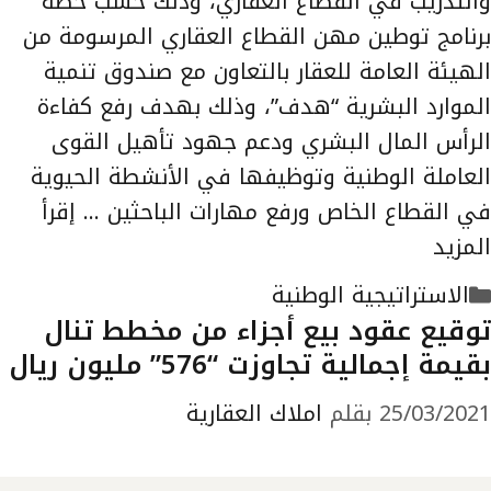
والتدريب في القطاع العقاري، وذلك حسب خطة
برنامج توطين مهن القطاع العقاري المرسومة من
الهيئة العامة للعقار بالتعاون مع صندوق تنمية
الموارد البشرية “هدف”، وذلك بهدف رفع كفاءة
الرأس المال البشري ودعم جهود تأهيل القوى
العاملة الوطنية وتوظيفها في الأنشطة الحيوية
في القطاع الخاص ورفع مهارات الباحثين …
إقرأ
المزيد
التصنيفات
الاستراتيجية الوطنية
توقيع عقود بيع أجزاء من مخطط تنال
بقيمة إجمالية تجاوزت “576” مليون ريال
25/03/2021
بقلم
املاك العقارية