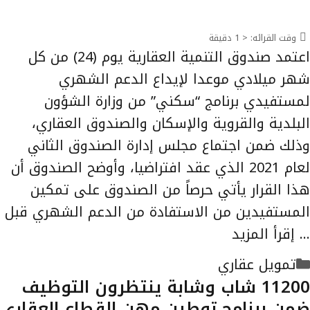
وقت القرائه:
< 1
دقيقة
اعتمد صندوق التنمية العقارية يوم (24) من كل
شهر ميلادي موعدا لإيداع الدعم الشهري
لمستفيدي برنامج “سكني” من وزارة الشؤون
البلدية والقروية والإسكان والصندوق العقاري،
وذلك ضمن اجتماع مجلس إدارة الصندوق الثاني
لعام 2021 الذي عقد افتراضيا، وأوضح الصندوق أن
هذا القرار يأتي حرصاً من الصندوق على تمكين
المستفيدين من الاستفادة من الدعم الشهري قبل
…
إقرأ المزيد
التصنيفات
تمويل عقاري
11200 شاب وشابة ينتظرون التوظيف
ضمن برنامج توطين مهن القطاع العقاري