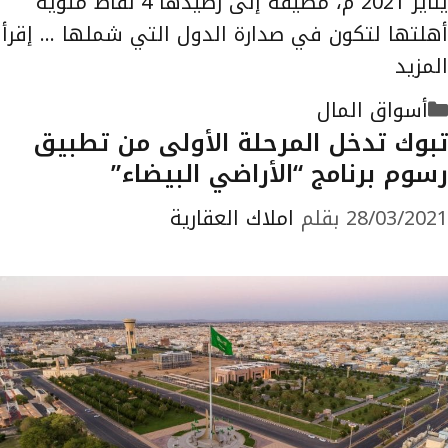
يناير 2021 م، مضيفةً إلى رصيدها 4 نقاط مئوية
أهلتها لتكون في صدارة الدول التي شملها …
إقرأ
المزيد
التصنيفات
أسواق المال
تبوك تدخل المرحلة الأولى من تطبيق
رسوم برنامج “الأراضي البيضاء”
28/03/2021
بقلم
املاك العقارية