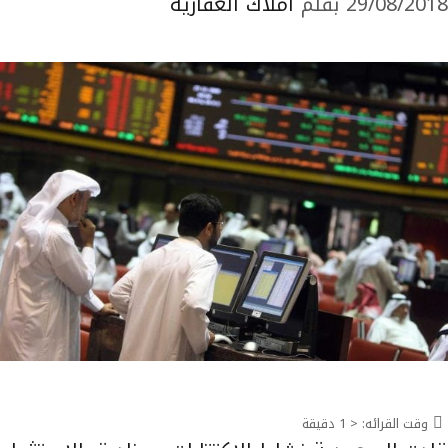
29/08/2018
بقلم
املاك العقارية
وقت القرائه:
< 1
دقيقة