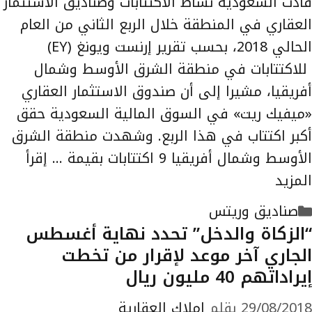
قادت السعودية نشاط الاكتتابات وصناديق الاستثمار
العقاري في المنطقة خلال الربع الثاني من العام
الحالي 2018، بحسب تقرير إرنست ويونغ (EY)
للاكتتابات في منطقة الشرق الأوسط وشمال
أفريقيا، مشيرا إلى أن صندوق الاستثمار العقاري
«ميفيك ريت» في السوق المالية السعودية حقق
أكبر اكتتاب في هذا الربع. وشهدت منطقة الشرق
الأوسط وشمال أفريقيا 9 اكتتابات بقيمة …
إقرأ
المزيد
التصنيفات
صناديق وريتس
“الزكاة والدخل” تحدد نهاية أغسطس
الجاري آخر موعد لإقرار من تخطت
إيراداتهم 40 مليون ريال
29/08/2018
بقلم
املاك العقارية