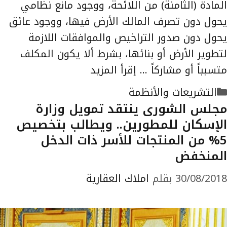
المادة (الثامنة) من اللائحة، ووجود مانع نظامي
یحول دون تصرف المالك الأرض فیها، ووجود عائق
یحول دون صدور التراخیص والموافقات اللازمة
لتطویر الأرض أو بنائها، بشرط ألا یكون المكلف
متسبباً أو مشاركاً …
إقرأ المزيد
التصنيفات
التشريعات والأنظمة
مجلس الشورى ينتقد تمويل وزارة
الإسكان للمطورين.. ويطالب بتخصيص
5% من المنتجات للأسر ذات الدخل
المنخفض
30/08/2018
بقلم
املاك العقارية