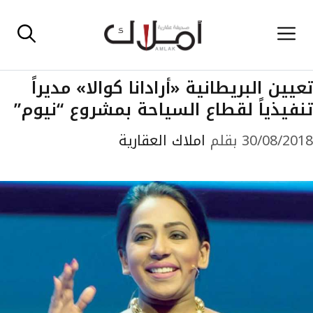
نتقل
القائمة
لى
لمحتوى
تعيين البريطانية «أرادانا كوالا» مديراً
تنفيذياً لقطاع السياحة بمشروع “نيوم”
30/08/2018
بقلم
املاك العقارية