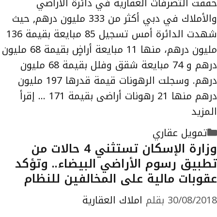
حققت التصرفات العقارية في دائرة الأراضي
والأملاك في دبي أكثر من 333 مليون درهم, حيث
شهدت الدائرة أمس تسجيل 85 مبايعة بقيمة 136
مليون درهم، منها 11 مبايعة أراضٍ بقيمة 68 مليون
درهم و 74 مبايعة شقق وفلل بقيمة 68 مليون
درهم. وسجلت الرهونات قيمة قدرها 197 مليون
درهم منها 21 رهونات أراضى بقيمة 171 …
إقرأ
المزيد
التصنيفات
تمويل عقاري
وزارة الإسكان تستثني 4 حالات من
تطبیق رسوم الأراضي البیضاء.. وتؤكد
عقوبات مالية على المخالفين للنظام
30/08/2018
بقلم
املاك العقارية