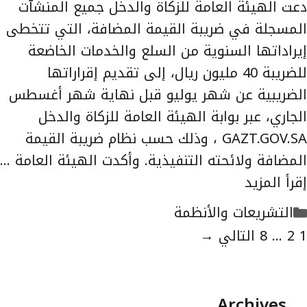
دعت الهيئة العامة للزكاة والدخل جميع المنشآت
المسجلة في ضريبة القيمة المضافة، التي تتخطى
إيراداتها السنوية من السلع والخدمات الخاضعة
للضريبة 40 مليون ريال، إلى تقديم إقراراتها
الضريبية عن شهر يوليو قبل نهاية شهر أغسطس
الجاري، عبر بوابة الهيئة العامة للزكاة والدخل
GAZT.GOV.SA ، وذلك حسب نظام ضريبة القيمة
المضافة ولائحته التنفيذية. وأكدت الهيئة العامة …
إقرأ المزيد
التصنيفات
التشريعات والأنظمة
لصفحة
الصفحة
الصفحة
1
2
...
8
التالي
→
Archives