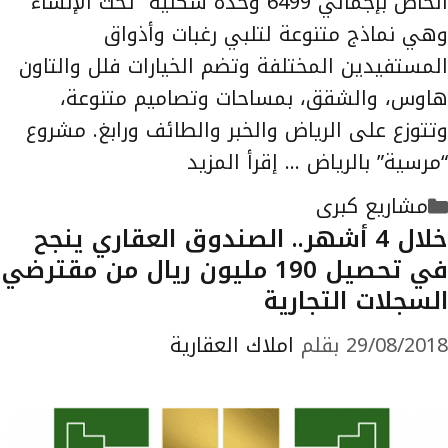
الخاص بإجمالي 6499 وحدة سكنية “تحت الإنشاء”
وهي نماذج متنوعة لتلبي رغبات وأذواق
المستفيدين المختلفة وتضم الخيارات فلل والتاون
هاوس، والشقق، بمساحات وتصاميم متنوعة،
وتتوزع على الرياض والخبر والطائف ورابغ. مشروع
“مرسية” بالرياض …
إقرأ المزيد
التصنيفات
مشاريع كبرى
خلال 4 أشهر.. الصندوق العقاري ينجح
في تحصيل 190 مليون ريال من مقترضي
السجلات التجارية
29/08/2018
بقلم
املاك العقارية