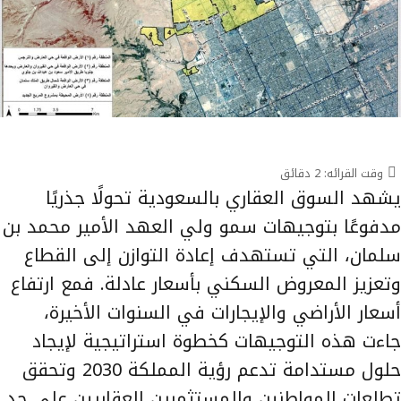
وقت القرائه:
2
دقائق
يشهد السوق العقاري بالسعودية تحولًا جذريًا
مدفوعًا بتوجيهات سمو ولي العهد الأمير محمد بن
سلمان، التي تستهدف إعادة التوازن إلى القطاع
وتعزيز المعروض السكني بأسعار عادلة. فمع ارتفاع
أسعار الأراضي والإيجارات في السنوات الأخيرة،
جاءت هذه التوجيهات كخطوة استراتيجية لإيجاد
حلول مستدامة تدعم رؤية المملكة 2030 وتحقق
تطلعات المواطنين والمستثمرين العقاريين على حد