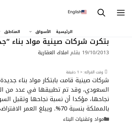
نتقل
لى
English
لمحتوى
الرئيسية
الأسواق
المناطق
بتكرت شركات صينية مواد بناء “ج
19/10/2013
بقلم
املاك العقارية
وقت القرائه:
< 1
دقيقة
شركات صينية قامت بابتكار مواد بناء جديدة
السعودي، وقد تم تطبيقها في عدد من الدول
نجاحها، مؤكدا أن نسبة نجاحها وتقبل الس
بالمملكة بنسبة 70%. ويبلغ العمر الافتراضي لتلك المواد 10 سنوات على …
التصنيفات
مواد وتقنيات البناء