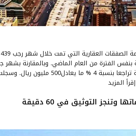
ريال، بانخفاض قدره 34% مقارنة بنفس الفترة من العام الماضي. وبالمقارنة بشه
الآخر 1439هـ، فقد سجلت الصفقات العقارية تراجعا بنسبة 4 % ما يعادل500
إقرأ المزيد
وتنجز التوثيق في 60 دقيقة