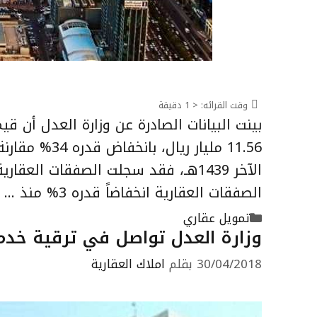
وقت القرائه:
< 1
دقيقة
11.56 مليار 
الصفقات العقارية انخفاضاً قدره 3% منذ …
التصنيفات
تمويل عقاري
وزارة العدل تواصل في ترقية خدماتها 
30/04/2018
بقلم
املاك العقارية