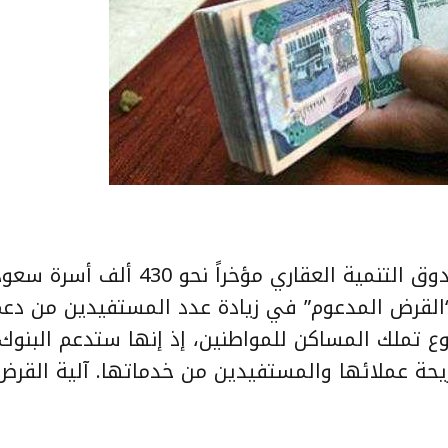
يستهدف “القرض المدعوم” الذي أقره صندوق التنمية العقاري مؤخراً نحو 430 أ
القرض المدعوم” في زيادة عدد المستفيدين من دعم
 تملك المساكن للمواطنين، إذ إنها ستدعم البنوك
حة عملائها والمستفيدين من خدماتها. آلية القرض