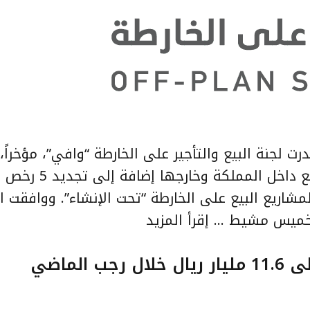
بيع على الخارطة و12 رخصة تسويق لمشاريع داخ
للعمل على لمشاريع البيع على الخارطة “تحت الإنشاء”. ووافقت ا
إقرأ المزيد
لماضي