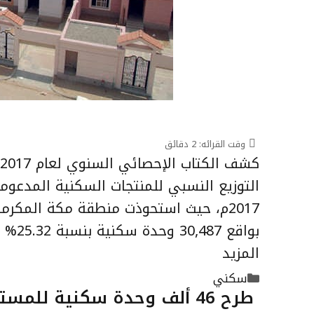
وقت القرائه:
2
دقائق
التوزيع النسبي للمنتجات السكنية المدعوم
2017م، حيث استحوذت منطقة مكة المكرم
بواقع 30,487 وحدة سكنية بنسبة 25.32% من إجمالي الوحدات السكنية و21,101 أرض سكنية …
المزيد
التصنيفات
سكني
طرح 46 ألف وحدة سكنية للمستفيدين خلال النصف الأول 2018