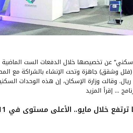
“سكني” عن تخصيصها خلال الدفعات الست الماضية م
4 ألف وحدة سكنية (فلل وشقق) جاهزة وتحت الإنشاء بالشراكة مع ال
ين، بأسعار راوحت بين 250 و750 ألف ريال. وقالت وزارة الإسكان، إن هذه الوحدات ال
إقرأ المزيد
تفع خلال مايو.. الأعلى مستوى في 11 عاما