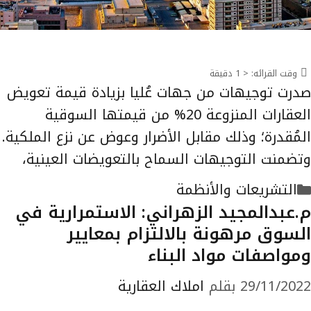
وقت القرائه:
< 1
دقيقة
صدرت توجيهات من جهات عُليا بزيادة قيمة تعويض
العقارات المنزوعة 20% من قيمتها السوقية
المُقدرة؛ وذلك مقابل الأضرار وعوض عن نزع الملكية.
وتضمنت التوجيهات السماح بالتعويضات العينية،
التصنيفات
التشريعات والأنظمة
م.عبدالمجيد الزهراني: الاستمرارية في
السوق مرهونة بالالتزام بمعايير
ومواصفات مواد البناء
29/11/2022
بقلم
املاك العقارية