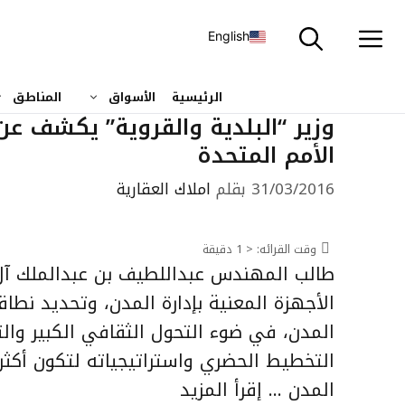
نتقل
لى
English
لمحتوى
الرئيسية
الأسواق
المناطق
وزير “البلدية والقروية” يكشف عن
الأمم المتحدة
31/03/2016
بقلم
املاك العقارية
وقت القرائه:
< 1
دقيقة
طالب المهندس عبداللطيف بن عبدالملك آل ا
الأجهزة المعنية بإدارة المدن، وتحديد نطا
المدن، في ضوء التحول الثقافي الكبير وال
التخطيط الحضري واستراتيجياته لتكون أكث
المدن …
إقرأ المزيد