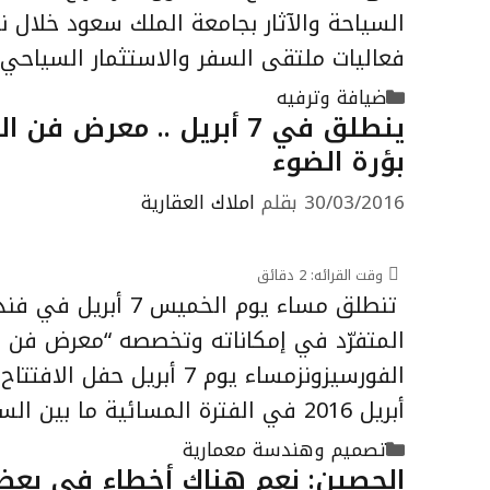
السياحة والآثار بجامعة الملك سعود خلال 
فعاليات ملتقى السفر والاستثمار السياحي
التصنيفات
ضيافة وترفيه
ينطلق في 7 أبريل .. معر
بؤرة الضوء
30/03/2016
بقلم
املاك العقارية
وقت القرائه:
2
دقائق
تنطلق مساء يوم الخ
المتفرّد في إمكاناته وتخصصه “معرض فن ا
أبريل 2016 في الفترة المسائية ما بين الساعة 4 عصراً حتى الساعة …
التصنيفات
تصميم وهندسة معمارية
الحصين: نعم هناك أخطاء في بعض فوا