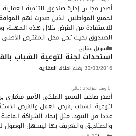
أصدر مجلس إدارة صندوق التنمية العقارية 
للاستفادة من القرض خلال هذه المهلة، وك
الصندوق بحيث تحل محل المقترض الأصلي وف
التصنيفات
تمويل عقاري
استحداث لجنة لتوعية الشباب بالف
30/03/2016
بقلم
املاك العقارية
وقت القرائه:
2
دقائق
أصدر صاحب السمو الملكي الأمير مشاري بن س
لتوعية الشباب بفرص العمل والفرص الاستث
عددا من البنود، مثل إيجاد الشراكة الفاعل
والصناديق والتعريف بها ليسهل الوصول ل