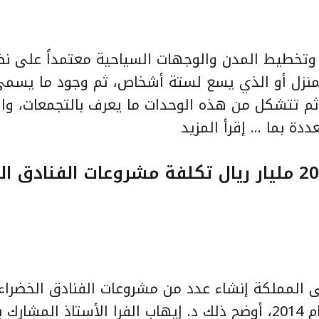
وتخطيط المدن والوجهات السياحية معتمداً على نظ
لمنزل أو الذي يسع لستة أشخاص، ثم وجود ما يسم
تضم 16 وحدة سكنية، ثم تتشكل من هذه الوحدات ما يعرف بالتجمعات،
عددة بما …
إقرأ المزيد
“ماريوت” أول الفنادق الخضراء .. 200 مليار ريال تكلفة مشروعات الفنا
وز 200 مليار ريال تتبنى المملكة إنشاء عدد من مشروعات الفنادق الخضر
على مساحة تبلغ 20 مليون متر مربع منذ عام 2014، أوضح ذلك د. إيهاب الفرا الأستاذ المش