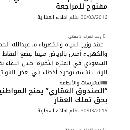
مفتوح للمراجعة
30/03/2016
بقلم
املاك العقارية
وقت القرائه:
2
دقائق
عقد وزير المياه والكهرباء م. عبدالله الحصي
والكهرباء أمس بالرياض مبينا ليضع النقاط 
السعودي في الفترة الأخيرة. خلال اللقاء ن
الوقت نفسه بوجود أخطاء في بعض الفواتي
التصنيفات
التشريعات والأنظمة
“الصندوق العقاري” يمنح المواطني
بحق تملك العقار
30/03/2016
بقلم
املاك العقارية
وقت القرائه:
< 1
دقيقة