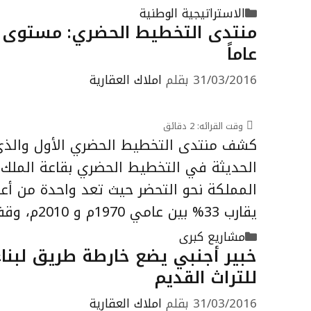
التصنيفات
الاستراتيجية الوطنية
عاماً
31/03/2016
بقلم
املاك العقارية
وقت القرائه:
2
دقائق
كشف منتدى التخطيط الحضري الأول والذي ت
الحديثة في التخطيط الحضري بقاعة الملك 
المملكة نحو التحضر حيث تعد واحدة من أع
يقارب 33% بين عامي 1970م و 2010م، وقفر عدد …
التصنيفات
مشاريع كبرى
خبير أجنبي يضع خارطة طريق لبناء
للتراث القديم
31/03/2016
بقلم
املاك العقارية