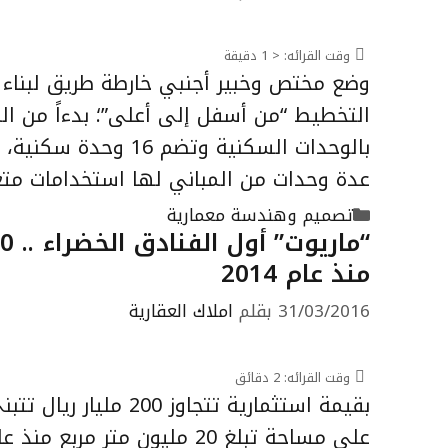
وقت القرائه:
< 1
دقيقة
وضع مختص وخبير أجنبي خارطة طريق لبناء 
التخطيط “من أسفل إلى أعلى”؛ بدءاً من ا
بالوحدات السكنية و
عدة وحدات من المباني لها استخدامات مت
التصنيفات
تصميم وهندسة معمارية
منذ عام 2014
31/03/2016
بقلم
املاك العقارية
وقت القرائه:
2
دقائق
بقيمة استثمارية تتجا