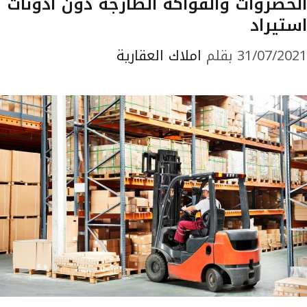
الخضروات والفواكه الطازجة دون أذونات
استيراد
31/07/2021
بقلم
املاك العقارية