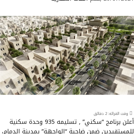
وقت القرائه:
2
دقائق
أعلن برنامج “سكني” , تسليمه 935 وحدة سكنية
للمستفيدين ضمن ضاحية “الواجهة” بمدينة الدمام،