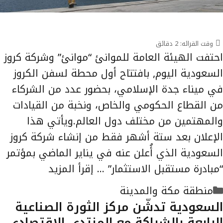
وقت القرائه:
2
دقائق
احتفت الهيئة العامة للموانئ “موانئ” وشركة كروز
السعودية اليوم, بافتتاح أول محطة لسفن الكروز
في ميناء جدة الإسلامي، بحضور عدد من الشركاء
من القطاع الحكومي والخاص، ونخبة من القيادات
والمهتمين من مختلف دول العالم.ويأتي هذا
الإعلان بعد ستة أشهر فقط من إنشاء شركة كروز
السعودية الذي أُعلن عنه في يناير الماضي بمؤتمر
“مبادرة مستقبل الاستثمار” …
إقرأ المزيد
التصنيفات
منطقة مكة والمدينة
السعودية تدشّن مركز الثورة الصناعية
الرابعة بالشراكة مع المنتدى الاقتصادي