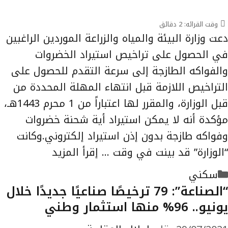
وقت القرائه:
2
دقائق
دعت وزارة البيئة والمياه والزراعة الموردين الراغبين
في الحصول على تراخيص استيراد الخضروات
والفواكه الطازجة إلى سرعة التقدم للحصول على
التراخيص اللازمة قبل انتهاء المهلة المحددة من
قبل الوزارة، والمقرر لها اعتباراً من 1 محرم 1443هـ،
مؤكدة أنه لا يمكن استيراد أية شحنة خضروات
وفواكه طازجة بدون إذن استيراد إلكتروني.وكانت
“الوزارة” قد بينت في وقت …
إقرأ المزيد
التصنيفات
سكني
“الصناعة”: 79 ترخيصًا صناعيًا جديدًا خلال
يونيو.. 96% منها استثمار وطني