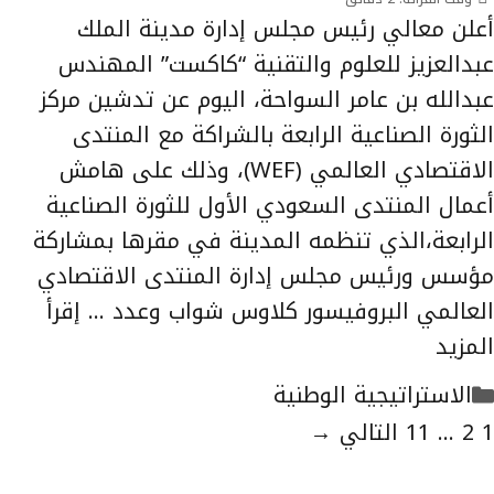
أعلن معالي رئيس مجلس إدارة مدينة الملك
عبدالعزيز للعلوم والتقنية “كاكست” المهندس
عبدالله بن عامر السواحة، اليوم عن تدشين مركز
الثورة الصناعية الرابعة بالشراكة مع المنتدى
الاقتصادي العالمي (WEF)، وذلك على هامش
أعمال المنتدى السعودي الأول للثورة الصناعية
الرابعة،الذي تنظمه المدينة في مقرها بمشاركة
مؤسس ورئيس مجلس إدارة المنتدى الاقتصادي
العالمي البروفيسور كلاوس شواب وعدد …
إقرأ
المزيد
التصنيفات
الاستراتيجية الوطنية
لصفحة
الصفحة
الصفحة
1
2
...
11
التالي
→