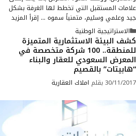
علامات المستقبل التي تخطط لها الغرفة بشكل
جيد وعلمي وسليم، متمنياً سموه …
إقرأ المزيد
التصنيفات
الاستراتيجية الوطنية
كشف البيئة الاستثمارية المتميزة
للمنطقة.. 100 شركة متخصصة في
المعرض السعودي للعقار والبناء
“هابيتات” بالقصيم
30/11/2017
بقلم
املاك العقارية