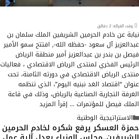
وقت القرائه:
2
دقائق
نيابة عن خادم الحرمين الشريفين الملك سلمان بن
عبدالعزيز آل سعود -حفظه الله-, افتتح سمو الأمير
فيصل بن بندر بن عبدالعزيز أمير منطقة الرياض
الرئيس الفخري لمنتدى الرياض الاقتصادي ، فعاليات
منتدى الرياض الاقتصادي في دورته الثامنة، تحت
عنوان “اقتصاد الغد نبنيه اليوم”، الذي تنظمه
الغرفة التجارية الصناعية بالرياض، وذلك في قاعة
الملك فيصل للمؤتمرات …
إقرأ المزيد
التصنيفات
الاستراتيجية الوطنية
حمزة العسكر يرفع شكره لخادم الحرمين
الشريفين..مجلس الوزراء يعدل آلية عمل