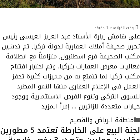
وقت القرائه:
< 1
دقيقة
على هامش زيارة الأستاذ عبد العزيز العيسى رئيس
تحرير صحيفة أملاك العقارية لدولة تركيا, تم تدشين
مكتب الصحيفة فرع اسطنبول, متزامناً مع انطلاقة
فعاليات معرض العقارات بتركيا. وتم اختيار افتتاح
مكتب تركيا لما تتمتع به من مميزات كثيرة تحفز
العمل في الإعلام العقاري منها النمو المطرد
للسوق التركي وتنوع الفرص الاستثمارية ووجود
خيارات متعددة للزائرين …
إقرأ المزيد
التصنيفات
منطقة الرياض والقصيم
لجنة البيع على الخارطة تعتمد 5 مطورين
عقاريين محليين وتصدر 3 رخص خارجية