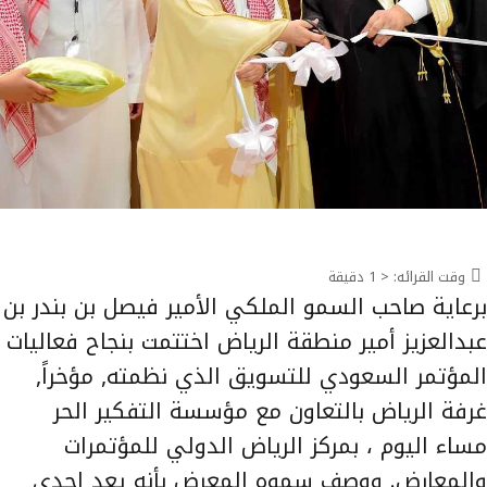
وقت القرائه:
< 1
دقيقة
برعاية صاحب السمو الملكي الأمير فيصل بن بندر بن
عبدالعزيز أمير منطقة الرياض اختتمت بنجاح فعاليات
المؤتمر السعودي للتسويق الذي نظمته, مؤخراً,
غرفة الرياض بالتعاون مع مؤسسة التفكير الحر
مساء اليوم ، بمركز الرياض الدولي للمؤتمرات
والمعارض. ووصف سموه المعرض بأنه يعد إحدى