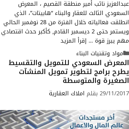
عبدالعزيز نائب أمير منطقة القصيم ، المعرض
السعودي الثالث للعقار والبناء “هابيتات”، الذي
انطلقت فعالياته خلال الفترة من 28 نوفمبر الحالي
ويستمر حتى 2 ديسمبر القادم, كأكبر حدث اقتصادي
مهم يبرز قوة …
إقرأ المزيد
التصنيفات
مواد وتقنيات البناء
المعرض السعودي للتمويل والتقسيط
يطرح برامج لتطوير تمويل المنشآت
الصغيرة والمتوسطة
29/11/2017
بقلم
املاك العقارية