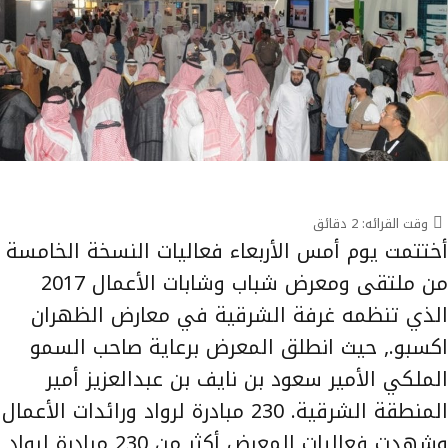
وقت القرائه:
2
دقائق
أختتمت يوم أمس الأربعاء فعاليات النسخة الخامسة
من ملتقى ومعرض شباب وشابات الأعمال 2017
الذي تنظمه غرفة الشرقية في معارض الظهران
اكسبو., حيث انطلق المعرض برعاية صاحب السمو
الملكي الأمير سعود بن نايف بن عبدالعزيز أمير
المنطقة الشرقية. 230 مبادرة لرواد ورائدات الأعمال
وشهدت فعاليات المعرض أكثر من 230 مبادرة لرواد