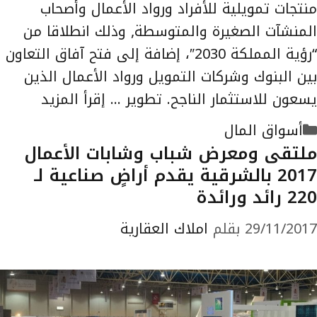
منتجات تمويلية للأفراد ورواد الأعمال وأصحاب
المنشآت الصغيرة والمتوسطة, وذلك انطلاقا من
“رؤية المملكة 2030″، إضافة إلى فتح آفاق التعاون
بين البنوك وشركات التمويل ورواد الأعمال الذين
يسعون للاستثمار الناجح. تطوير …
إقرأ المزيد
التصنيفات
أسواق المال
ملتقى ومعرض شباب وشابات الأعمال
2017 بالشرقية يقدم أراضٍ صناعية لـ
220 رائد ورائدة
29/11/2017
بقلم
املاك العقارية