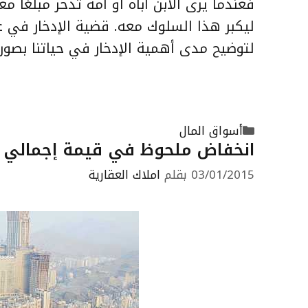
فعندما يرى الابن أباه أو أمه تدخر مبلغا 
ليكبر هذا السلوك معه. قضية الإدخار في غ
لتوضيح مدى أهمية الإدخار في حياتنا بصورة
التصنيفات
أسواق المال
انخفاض ملحوظ في قيمة إجمالي ا
03/01/2015
بقلم
املاك العقارية