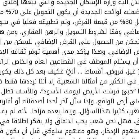
لان آلية وزارة الإسكان الجديدة والتي تبعها إطلاق
التمويل الإضافي بصيغته الجديدة و
المسكن، وتكون الدفعة الأولى في التمويل 30% من قيمة القرض، وتم تطبيقه فعليا في 
ماضي وفقا لشروط التمويل والرهن العقاري. ومن ه
تمكن من الحصول على القرض الإضافي للسكن من ال
30% من قيمة القرض الإضافي. وهذا يؤكد مدى أهمية توفر ثقافة الإ
 أن يستلم الموظف في القطاعين العام والخاص الراتب
( فيز، قروض، أقساط … ألخ) فكيف بعد كل ذلك يكون 
في الكثير من أمثالنا الشعبية إلا أننا نرددها فقط 
ا “خبئ قرشك الأبيض ليومك الأسود”، وللأسف تظل
 أرض الواقع. وإذا سأل آخر أحدا أصدقائه أو أقاربه 
ب كثيرا هذاالسؤال، وربما يعده مزاحا، لأنه لم يفك
اق، فهل نحن شعب يحب الانفاق ولا يفكر اطلاقا في ا
فهوم الإدخار، وهو مفهوم سلوكي قبل أن يكون فك