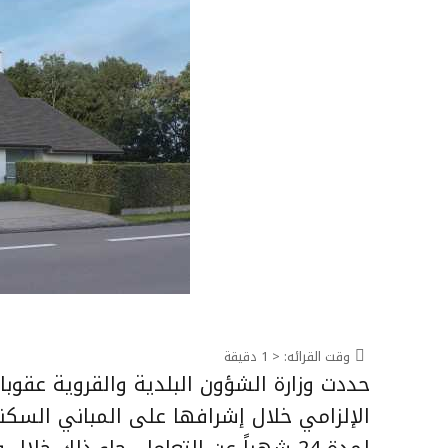
وقت القرائه:
< 1
دقيقة
حددت وزارة الشؤون البلدية والقروية عقوبا
الإلزامي خلال إشرافها على المباني السك
لمدة 24 شهراً عن التعامل. جاء ذلك خ