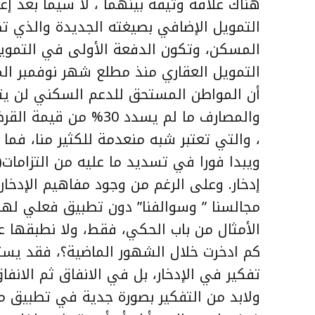
هناك علاقة وثيقة بينهما ، لا سيما بعد إع
التمويل العقاري منذ مطلع شهر نوفمبر ال
أن المواطن المستحق للدعم السكني لن ي
والمصارف ما لم يسدد 
، والتي تعتبر شبه منعدمة للكثير منا، فما
ويبدا فورا في تسديد ما عليه من التزامات
إدخار. وعلى الرغم من وجود مفاهيم الإدخار 
مجالسنا ” وسوالفنا” دون تطبيق فعلي له
الأمثال من باب الحكي، فقط، ولا نطبقها على
كم ادخرت خلال الشهور الماضية؟، فقد يستغر
تفكير في الإدخار، بل في الانفاق ثم الانف
ولابد من التفكير بصورة جدية في تطبيق م