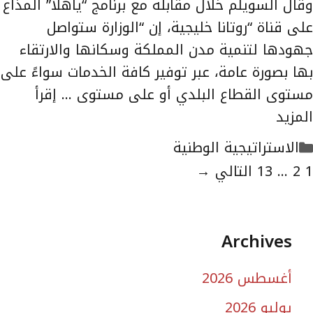
وقال السويلم خلال مقابلة مع برنامج “ياهلا” المذاع
على قناة “روتانا خليجية، إن “الوزارة ستواصل
جهودها لتنمية مدن المملكة وسكانها والارتقاء
بها بصورة عامة، عبر توفير كافة الخدمات سواءً على
مستوى القطاع البلدي أو على مستوى …
إقرأ
المزيد
التصنيفات
الاستراتيجية الوطنية
لصفحة
الصفحة
الصفحة
1
2
...
13
التالي
→
Archives
أغسطس 2026
يوليو 2026