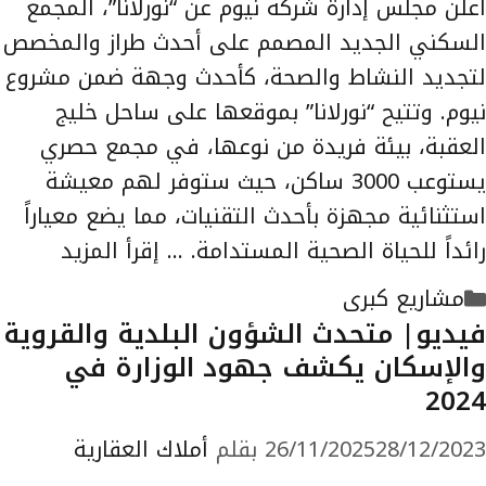
أعلن مجلس إدارة شركة نيوم عن “نورلانا”، المجمع
السكني الجديد المصمم على أحدث طراز والمخصص
لتجديد النشاط والصحة، كأحدث وجهة ضمن مشروع
نيوم. وتتيح “نورلانا” بموقعها على ساحل خليج
العقبة، بيئة فريدة من نوعها، في مجمع حصري
يستوعب 3000 ساكن، حيث ستوفر لهم معيشة
استثنائية مجهزة بأحدث التقنيات، مما يضع معياراً
رائداً للحياة الصحية المستدامة. …
إقرأ المزيد
التصنيفات
مشاريع كبرى
فيديو| متحدث الشؤون البلدية والقروية
والإسكان يكشف جهود الوزارة في
2024
28/12/2023
26/11/2025
بقلم
أملاك العقارية