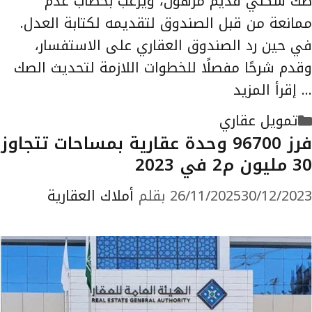
صك سكني قديم مرهون، ويرغب بخطاب عدم
ممانعة من قبل الصندوق لتقديمه لكتابة العدل.
في حين رد الصندوق العقاري على الاستفسار،
وقدم شرحًا مفصلًا للخطوات اللازمة لتحديث الصك
…
إقرأ المزيد
التصنيفات
تمويل عقاري
فرز 96700 وحدة عقارية بمساحات تتجاوز
30 مليون م2 في 2023
30/12/2023
26/11/2025
بقلم
أملاك العقارية