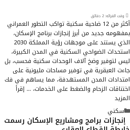
وقت القرائه:
2
دقائق
أكثر من 12 ضاحية سكنية تواكب التطور العمراني
بمفهومه جديد من أبرز إنجازات برنامج الإسكان،
الذي يستند على موجهات رؤية المملكة 2030
استحداث الضواحي السكنية في المدن الكبيرة،
ليس لتوفير وضخ آلاف الوحدات سكنية فحسب، بل
جاءت العبقرية في توفير مساحات مليونية على
امتدادات المدن المستهدفة، مما يساهم في فك
اختناقات الزحام والضغط على الخدمات، …
إقرأ
المزيد
التصنيفات
سكني
إنجازات برامج ومشاريع الإسكان رسمت
خارطة القطاع العقاري