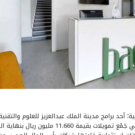
؛ أحد برامج مدينة الملك عبدالعزيز للعلوم والتقنية، 
الشركات التقنية الناشئة المحتضَنة نجحت في جَمْع تمويلات بقيمة 11.660 