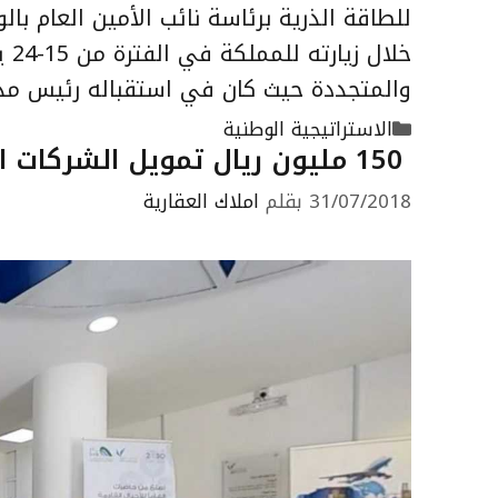
للطاقة الذرية برئاسة نائب الأمين العام با
والمتجددة حيث كان في استقباله رئيس مدي
التصنيفات
الاستراتيجية الوطنية
150 مليون ريال تمويل الشركات التقنية الناشئة المحتضنة في برنامج “بادر”
31/07/2018
بقلم
املاك العقارية