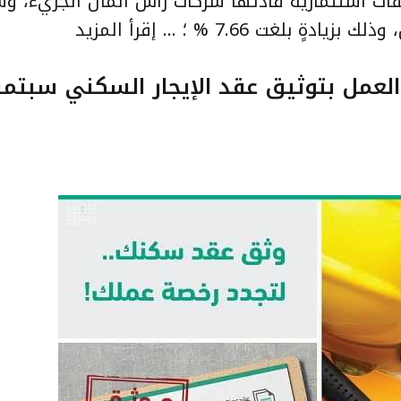
قات استثمارية قادتها شركات رأس المال الجريء، و
يادةٍ بلغت 7.66 % ؛ …
إقرأ المزيد
العمل بتوثيق عقد الإيجار السكني سبتمب