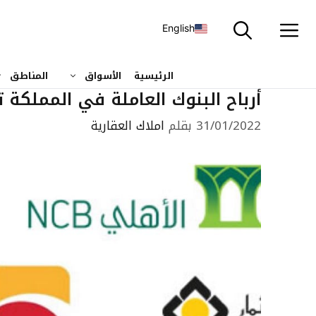
نتقل
لى
English
لمحتوى
الرئيسية
الأسواق
المناطق
أرباح البنوك العاملة في المملكة تقفز إلى 53.9 مليار 
31/01/2022
بقلم
املاك العقارية