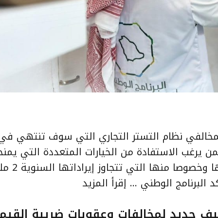
ة لمخالفي نظام التستر التجاري التي سوف تنتهي ف
لالها يمكن لمن يرغب الاستفادة من الخيارات المتعددة التي يمن
التصحيح للمنشآت المخالفة
د البرنامج الوطني …
إقرأ المزيد
يف جديد لمخالفات وعقوبات ضريبة القيم