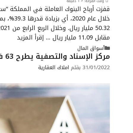
وقت القرائه:
< 1
دقيقة
مقابل 11.09 مليار ريال …
إقرأ المزيد
التصنيفات
أسواق المال
مركز الإسناد والتصفية يطرح 63 فرصة عقارية في الأسبوع الأول من فبراير
31/01/2022
بقلم
املاك العقارية