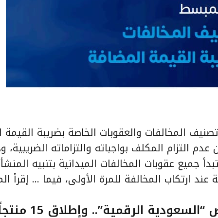
 تصنيف المخالفات والعقوبات الخاصة بضريبة القيمة 
 عدم التزام المكلف بواجباته والتزاماته الضريبية، و
را من يوم أمس الأحد 30 يناير 2022. وتبدأ جميع عقوبات المخالفات الميدانية بتنبيه المن
عند ارتكاب المخالفة للمرة الأولى، فيما …
إقرأ الم
30 جهة حكومية تشارك في معرض “السعو