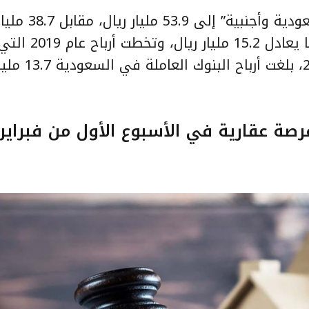
قفزت أرباح البنوك العاملة في المملكة “سعودية و
خلال عام 2020، أي بزيادة قدرها 39.3%، بما يع
50.32 مليار ريال. وخلال الربع الرابع من