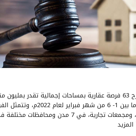
كشف مركز الإسناد والتصفية “إنفاذ” عن طرح 63 فرصة عقارية بمساحات إجمالية تقدر بملي
وذلك من خلال 9 مزادات علنية خلال الفترة ما بين 1- 6 من شهر فب
أراضٍ تجارية وسكنية وزراعية، وفلل، وعمائر، ومجمعات تجارية، في 7 مدن ومحافظات مختل
 المزيد