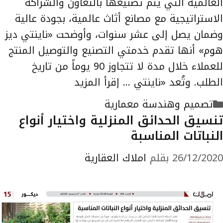
العالمية التي يتم تصنيعها بالتعاون والشراكة
الاستراتيجية مع مصانع أثاث عالمية، بجودة عالية
وضمان يصل إلى عشر سنوات، وأوضحت «ناينتي ديز
هوم» أنها تقدم خدمتي التصنيع والتوصيل المنتج
للعملاء خلال مدة لا تتجاوز 90 يوماً من تاريخ
الطلب. وتُعد «ناينتي …
إقرأ المزيد
التصنيفات
تصميم وهندسة معمارية
تنسيق الحدائق المنزلية واختيار أنواع
النباتات المناسبة
26/12/2020
بقلم
املاك العقارية