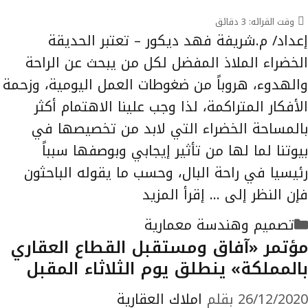
وقت القرائه:
3
دقائق
إعداد/ م.شريفة فهد ديكور – تعتبر الحديقة
الخضراء الملاذ المفضل لكل من يبحث عن الراحة
والهدوء، هروباً من ضغوطات العمل اليومية، وزحمة
الأفكار المتراكمة، لذا وجب علينا الاهتمام أكثر
بالمساحة الخضراء التي لابد من تخصيصها في
بيوتنا لما لها من تأثير إيجابي وبوصفها سبباً
رئيسيا في راحة البال، وحسب ما يقوله الباحثون
فإن النظر إلى …
إقرأ المزيد
التصنيفات
تصميم وهندسة معمارية
مؤتمر «آفاق ومستقبل القطاع العقاري
بالمملكة» ينطلق يوم الثلاثاء المقبل
26/12/2020
بقلم
املاك العقارية