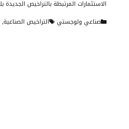
الاستثمارات المرتبطة بالتراخيص الجديدة بلغ أكثر من 26.98 مليار ريا
التصنيفات
الوسوم
صناعي ولوجستي
التراخيص الصناعية
,